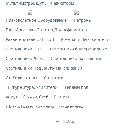
Мультиметры, щупы, индикаторы
Переноска
СВЕТ
Низковольтное Оборудование
Патроны
Элект
ЭЛЕКТРО
Пра, Дроссель, Стартер, Трансформатор
Энергомера
Разветвлитель USB HUB
Розетки и Выключатели
ЭРА
Светильники LED
Светильники бактерицидные
Светильники Люм.
Светильники настольные
Светильники Под Лампу Накаливания
Стабилизаторы
Счетчики
ТВ Фурнитура, Усилители
Теплый пол
Хомуты, Стяжки, Скобы, Клипсы
Щитки, Боксы, Клемники, Наконечники
НАЗАД