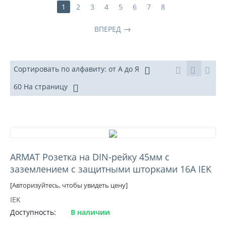
1
2
3
4
5
6
7
8
ВПЕРЕД
Сортировать по алфавиту: от А до Я
60 На страницу
ARMAT Розетка на DIN-рейку 45мм с
заземлением с защитными шторками 16А IEK
[Авторизуйтесь, чтобы увидеть цену]
IEK
Доступность:
В наличии