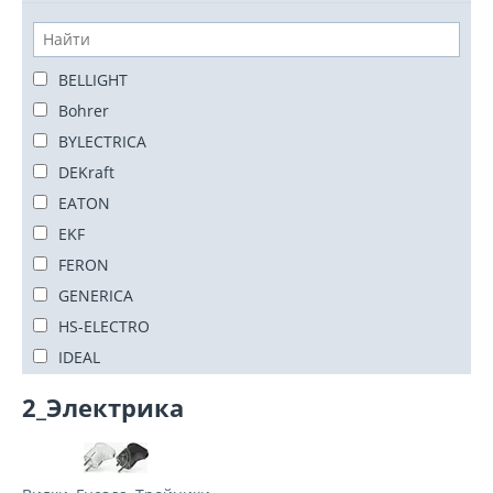
BELLIGHT
Bohrer
BYLECTRICA
DEKraft
EATON
EKF
FERON
GENERICA
HS-ELECTRO
IDEAL
IEK
2_Электрика
IONICH
JazzWay
K.H.A-Group