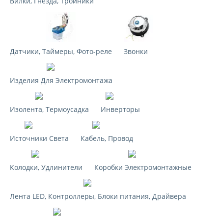
Вилки, Гнезда, Тройники
Navigator Group
NILSON
OSRAM
OVIVO
Датчики, Таймеры, Фото-реле
Звонки
REXANT
RUVinil
Изделия Для Электромонтажа
SE (Dekraft)
TDM
Изолента, Термоусадка
Инверторы
TM " 3 ON "
UNIVersal
Источники Света
Кабель, Провод
WAGO
БелТИЗ
Колодки, Удлинители
Коробки Электромонтажные
Кабель-Арсенал
Калашниковский ЭЛЗ
Лента LED, Контроллеры, Блоки питания, Драйвера
Китай
ОНЛАЙТ