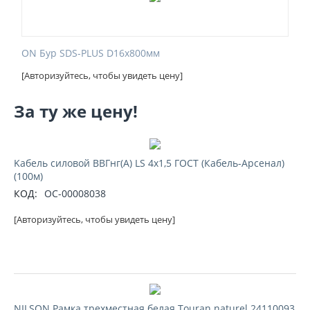
ON Бур SDS-PLUS D16х800мм
[Авторизуйтесь, чтобы увидеть цену]
За ту же цену!
Kабель силовой ВВГнг(А) LS 4х1,5 ГОСТ (Кабель-Арсенал)
(100м)
КОД:
ОС-00008038
[Авторизуйтесь, чтобы увидеть цену]
NILSON Рамка трехместная белая Touran naturel 24110093