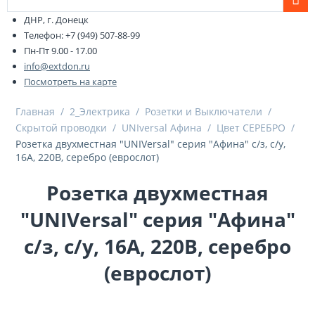
ДНР, г. Донецк
Телефон: +7 (949) 507-88-99
Пн-Пт 9.00 - 17.00
info@extdon.ru
Посмотреть на карте
Главная
/
2_Электрика
/
Розетки и Выключатели
/
Скрытой проводки
/
UNIversal Афина
/
Цвет СЕРЕБРО
/
Розетка двухместная "UNIVersal" серия "Афина" с/з, с/у,
16А, 220В, серебро (еврослот)
Розетка двухместная
"UNIVersal" серия "Афина"
с/з, с/у, 16А, 220В, серебро
(еврослот)