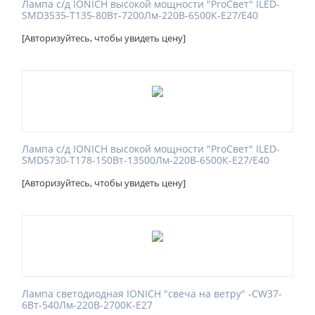
Лампа с/д IONICH высокой мощности "ProСвет" ILED-
SMD3535-Т135-80Вт-7200Лм-220В-6500К-Е27/E40
[Авторизуйтесь, чтобы увидеть цену]
Лампа с/д IONICH высокой мощности "ProСвет" ILED-
SMD5730-Т178-150Вт-13500Лм-220В-6500К-Е27/Е40
[Авторизуйтесь, чтобы увидеть цену]
Лампа светодиодная IONICH "свеча на ветру" -CW37-
6Вт-540Лм-220В-2700К-E27